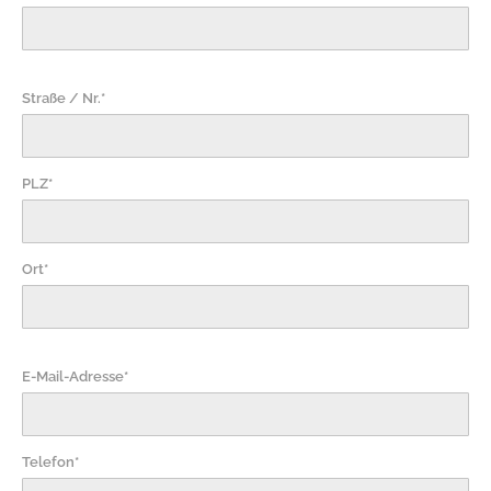
Straße / Nr.*
PLZ*
Ort*
E-Mail-Adresse*
Telefon*